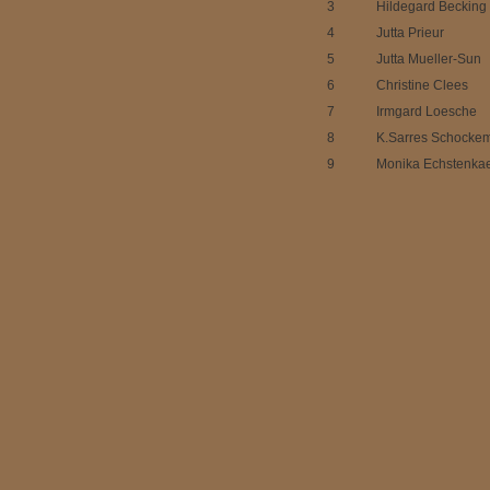
3
Hildegard Becking
4
Jutta Prieur
5
Jutta Mueller-Sun
6
Christine Clees
7
Irmgard Loesche
8
K.Sarres Schockem
9
Monika Echstenka