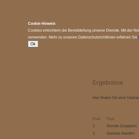
Cookie-Hinweis
Cookies erleichtern die Bereitstellung unserer Dienste. Mit der N
verwenden. Mehr zu unseren Datenschutzrichtlinien erfahren Sie
Ok
Ergebnisse
Hier finden Sie eine Übers
Platz
Paar
1
Renate Dueppers
2
Daniela Haerten