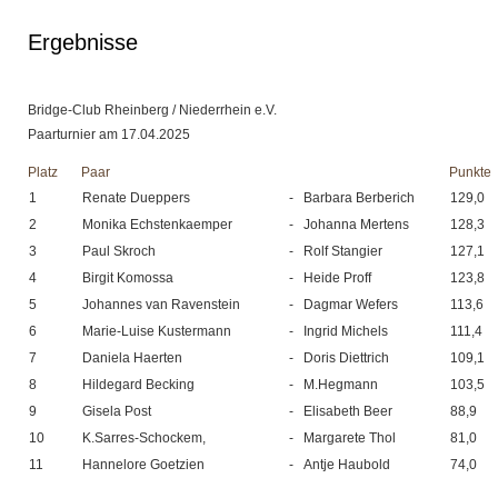
Ergebnisse
Bridge-Club Rheinberg / Niederrhein e.V.
Paarturnier am 17.04.2025
Platz
Paar
Punkte
1
Renate Dueppers
-
Barbara Berberich
129,0
2
Monika Echstenkaemper
-
Johanna Mertens
128,3
3
Paul Skroch
-
Rolf Stangier
127,1
4
Birgit Komossa
-
Heide Proff
123,8
5
Johannes van Ravenstein
-
Dagmar Wefers
113,6
6
Marie-Luise Kustermann
-
Ingrid Michels
111,4
7
Daniela Haerten
-
Doris Diettrich
109,1
8
Hildegard Becking
-
M.Hegmann
103,5
9
Gisela Post
-
Elisabeth Beer
88,9
10
K.Sarres-Schockem,
-
Margarete Thol
81,0
11
Hannelore Goetzien
-
Antje Haubold
74,0